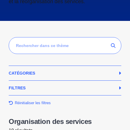
et la réorganisation des services.
Recherche
Recherc
CATÉGORIES
FILTRES
Réinitialiser les filtres
Organisation des services