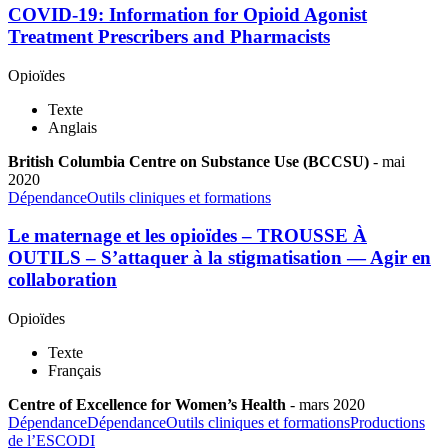
COVID-19: Information for Opioid Agonist
Treatment Prescribers and Pharmacists
Opioïdes
Texte
Anglais
British Columbia Centre on Substance Use (BCCSU)
-
mai
2020
Dépendance
Outils cliniques et formations
Le maternage et les opioïdes – TROUSSE À
OUTILS – S’attaquer à la stigmatisation — Agir en
collaboration
Opioïdes
Texte
Français
Centre of Excellence for Women’s Health
-
mars
2020
Dépendance
Dépendance
Outils cliniques et formations
Productions
de l’ESCODI