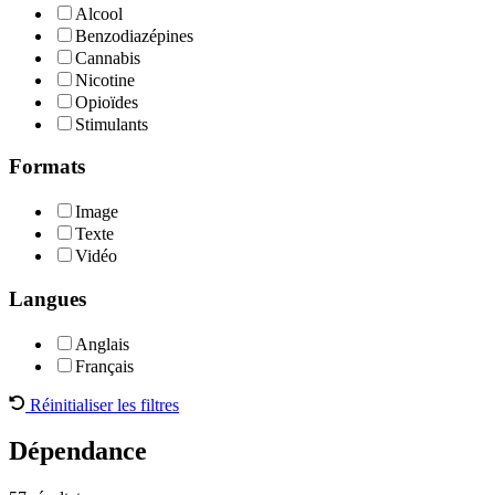
Alcool
Benzodiazépines
Cannabis
Nicotine
Opioïdes
Stimulants
Formats
Image
Texte
Vidéo
Langues
Anglais
Français
Réinitialiser les filtres
Dépendance