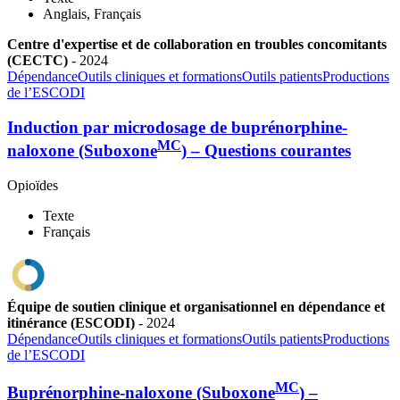
Anglais, Français
Centre d'expertise et de collaboration en troubles concomitants
(CECTC)
-
2024
Dépendance
Outils cliniques et formations
Outils patients
Productions
de l’ESCODI
Induction par microdosage de buprénorphine-
MC
naloxone (Suboxone
) – Questions courantes
Opioïdes
Texte
Français
Équipe de soutien clinique et organisationnel en dépendance et
itinérance (ESCODI)
-
2024
Dépendance
Outils cliniques et formations
Outils patients
Productions
de l’ESCODI
MC
Buprénorphine-naloxone (Suboxone
) –