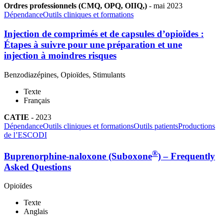
Ordres professionnels (CMQ, OPQ, OIIQ,)
-
mai
2023
Dépendance
Outils cliniques et formations
Injection de comprimés et de capsules d’opioïdes :
Étapes à suivre pour une préparation et une
injection à moindres risques
Benzodiazépines, Opioïdes, Stimulants
Texte
Français
CATIE
-
2023
Dépendance
Outils cliniques et formations
Outils patients
Productions
de l’ESCODI
®
Buprenorphine-naloxone (Suboxone
) – Frequently
Asked Questions
Opioïdes
Texte
Anglais