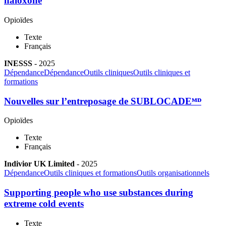
naloxone
Opioïdes
Texte
Français
INESSS
-
2025
Dépendance
Dépendance
Outils cliniques
Outils cliniques et
formations
Nouvelles sur l’entreposage de SUBLOCADEᴹᴰ
Opioïdes
Texte
Français
Indivior UK Limited
-
2025
Dépendance
Outils cliniques et formations
Outils organisationnels
Supporting people who use substances during
extreme cold events
Texte