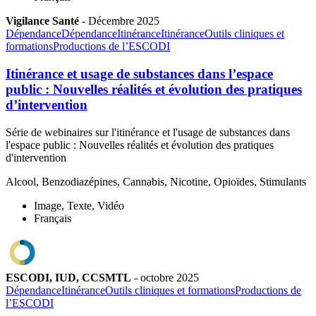
Vigilance Santé
-
Décembre
2025
Dépendance
Dépendance
Itinérance
Itinérance
Outils cliniques et
formations
Productions de l’ESCODI
Itinérance et usage de substances dans l’espace
public : Nouvelles réalités et évolution des pratiques
d’intervention
Série de webinaires sur l'itinérance et l'usage de substances dans
l'espace public : Nouvelles réalités et évolution des pratiques
d'intervention
Alcool, Benzodiazépines, Cannabis, Nicotine, Opioïdes, Stimulants
Image, Texte, Vidéo
Français
ESCODI, IUD, CCSMTL
-
octobre
2025
Dépendance
Itinérance
Outils cliniques et formations
Productions de
l’ESCODI