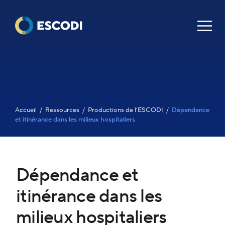
Aller au contenu
Navig
Accueil
/
Ressources
/
Productions de l’ESCODI
/
Dépendance
et itinérance dans les milieux hospitaliers
Dépendance et
itinérance dans les
milieux hospitaliers