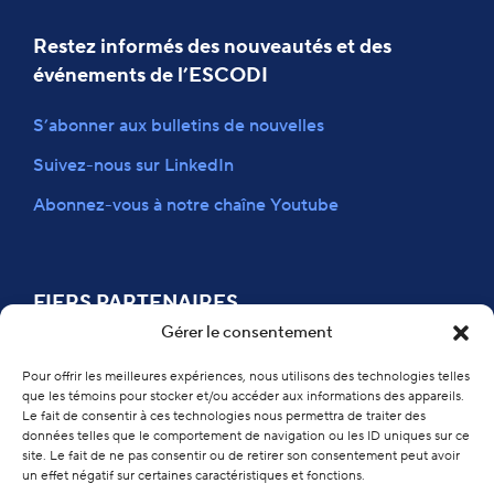
Restez informés des nouveautés et des
événements de l’ESCODI
S’abonner aux bulletins de nouvelles
Suivez-nous sur LinkedIn
Abonnez-vous à notre chaîne Youtube
FIERS PARTENAIRES
Gérer le consentement
Pour offrir les meilleures expériences, nous utilisons des technologies telles
que les témoins pour stocker et/ou accéder aux informations des appareils.
Le fait de consentir à ces technologies nous permettra de traiter des
données telles que le comportement de navigation ou les ID uniques sur ce
site. Le fait de ne pas consentir ou de retirer son consentement peut avoir
un effet négatif sur certaines caractéristiques et fonctions.